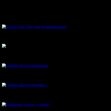
Keine Veranstaltungen an diesem Ort
David Gray: Der neue Kriminalroman!
Musik aus dem Salon
Outbird Neuerscheinungen
Outbird Märchenstunden…
Madeleine Le Roy – Studio