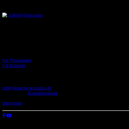
Outbird | Outscapes
Über uns
Der Schwarze Salon ist ein Zusammenschluss von Künstlern aus dem U
Eventbörse
Für Veranstalter
Für Künstler
Kontakt
info@derschwarzesalon.de
oder über das
Kontaktformular
Impressum
© 2026 Der schwarze Salon