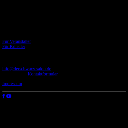
Der Schwarze Salon ist ein Zusammenschluss von Künstlern aus
dem Untergrund, der verschiedene Kunstrichtungen, wie Musik,
Literatur, Malerei und Fotografie, vereint.
Eventbörse
Für Veranstalter
Für Künstler
Kontakt
info@derschwarzesalon.de
oder über das
Kontaktformular
Impressum
© 2026 Der schwarze Salon
Wir verwenden Cookies auf unserer Website, um zu verstehen, wie
du diese nutzt. Indem du auf „Zustimmen“ klickst, stimmst deren
Verwendung zu.