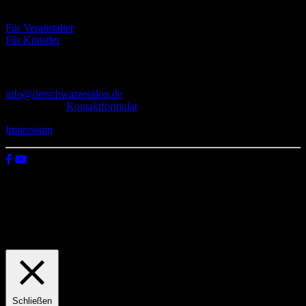
Eventbörse
Für Veranstalter
Für Künstler
Kontakt
info@derschwarzesalon.de
oder über das
Kontaktformular
Impressum
© 2026 Der schwarze Salon
Wir verwenden Cookies auf unserer Website, um zu verstehen, wie
du diese nutzt. Indem du auf „Zustimmen“ klickst, stimmst deren
Verwendung zu.
Einstellungen
Zustimmen
Schließen