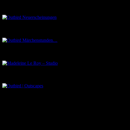
Outbird Neuerscheinungen
Outbird Märchenstunden…
Madeleine Le Roy – Studio
Outbird | Outscapes
Über uns
Der Schwarze Salon ist ein Zusammenschluss von Künstlern aus
dem Untergrund, der verschiedene Kunstrichtungen, wie Musik,
Literatur, Malerei und Fotografie, vereint.