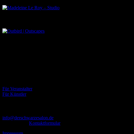
Outbird | Outscapes
Über uns
Der Schwarze Salon ist ein Zusammenschluss von Künstlern aus
dem Untergrund, der verschiedene Kunstrichtungen, wie Musik,
Literatur, Malerei und Fotografie, vereint.
Eventbörse
Für Veranstalter
Für Künstler
Kontakt
info@derschwarzesalon.de
oder über das
Kontaktformular
Impressum