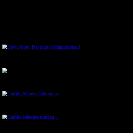
Medium), stellte ich bald fest, dass die Computerspielgrafiken an
sich surrealistisch wirken. All jene, die die Spiele aus ihrer Kindheit
kennen, werden Dinge wiedererkennen; die übrigen Beobachter
können sich an der so entstehenden Form des Surrealismus, mit
modernen Motiven, erfreuen.
David Gray: Der neue Kriminalroman!
Musik aus dem Salon
Outbird Neuerscheinungen
Outbird Märchenstunden…
Madeleine Le Roy – Studio